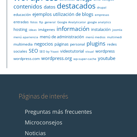
destacados
contenidos
datos
drupal
ejemplos utilización de blogs
educación
empresas
entradas
fotos
ftp
general
Google Analyticator
google analytics
información
hosting
instalación
imágenes
ideas
joomla
menú de administración
menú apariencia
menú medios
multimedi
plugins
negocios
páginas
multimedia
personal
redes
SEO
videotutorial
wordpress
sociales
SEO by Yoast
visual
wordpress.org
youtube
wordpress.com
wp-super-cache
Páginas de interés
Preguntas más frecuentes
Microconsejos
Noticias