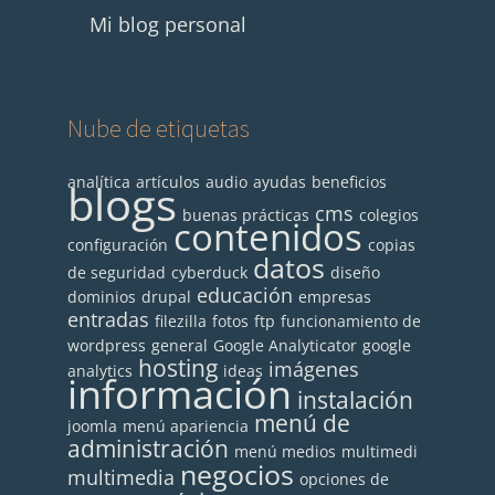
Mi blog personal
Nube de etiquetas
analítica
artículos
audio
ayudas
beneficios
blogs
cms
buenas prácticas
colegios
contenidos
configuración
copias
datos
de seguridad
cyberduck
diseño
educación
dominios
drupal
empresas
entradas
filezilla
fotos
ftp
funcionamiento de
wordpress
general
Google Analyticator
google
hosting
imágenes
analytics
ideas
información
instalación
menú de
joomla
menú apariencia
administración
menú medios
multimedi
negocios
multimedia
opciones de