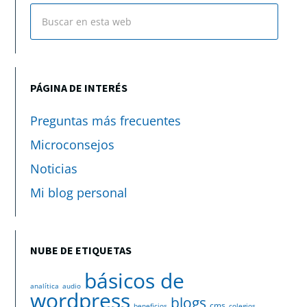
PÁGINA DE INTERÉS
Preguntas más frecuentes
Microconsejos
Noticias
Mi blog personal
NUBE DE ETIQUETAS
básicos de
analítica
audio
wordpress
blogs
cms
beneficios
colegios