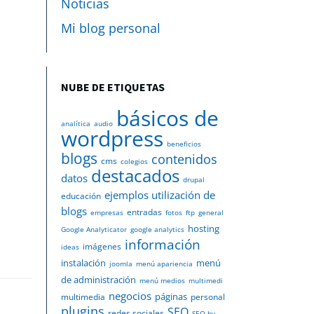
Noticias
Mi blog personal
NUBE DE ETIQUETAS
básicos de
analítica
audio
wordpress
beneficios
blogs
contenidos
cms
colegios
destacados
datos
drupal
ejemplos utilización de
educación
blogs
entradas
empresas
fotos
ftp
general
hosting
Google Analyticator
google analytics
información
imágenes
ideas
instalación
menú
joomla
menú apariencia
de administración
menú medios
multimedi
negocios
páginas
multimedia
personal
plugins
SEO
redes sociales
SEO by