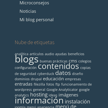
Microconsejos
Noticias
Mi blog personal
Nube de etiquetas
analítica
artículos
audio
ayudas
beneficios
blogs
cms
buenas prácticas
colegios
contenidos
configuración
copias
datos
de seguridad
cyberduck
diseño
educación
dominios
drupal
empresas
entradas
filezilla
fotos
ftp
funcionamiento de
wordpress
general
Google Analyticator
google
hosting
imágenes
analytics
ideas
información
instalación
menú de
joomla
menú apariencia