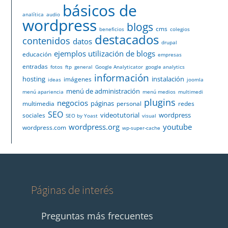
básicos de
analítica
audio
wordpress
blogs
cms
beneficios
colegios
destacados
contenidos
datos
drupal
ejemplos utilización de blogs
educación
empresas
entradas
fotos
ftp
general
Google Analyticator
google analytics
información
hosting
instalación
imágenes
ideas
joomla
menú de administración
menú apariencia
menú medios
multimedi
plugins
negocios
páginas
multimedia
personal
redes
SEO
videotutorial
wordpress
sociales
SEO by Yoast
visual
wordpress.org
youtube
wordpress.com
wp-super-cache
Páginas de interés
Preguntas más frecuentes