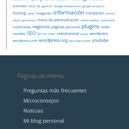
entradas
fotos
ftp
general
Google Analyticator
google analytics
información
hosting
instalación
imágenes
ideas
joomla
menú de administración
menú apariencia
menú medios
multimedi
plugins
negocios
páginas
multimedia
personal
redes
SEO
videotutorial
wordpress
sociales
SEO by Yoast
visual
wordpress.org
youtube
wordpress.com
wp-super-cache
Páginas de interés
Preguntas más frecuentes
Microconsejos
Noticias
Mi blog personal