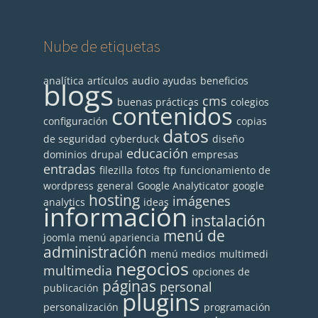
Nube de etiquetas
analítica
artículos
audio
ayudas
beneficios
blogs
cms
buenas prácticas
colegios
contenidos
configuración
copias
datos
de seguridad
cyberduck
diseño
educación
dominios
drupal
empresas
entradas
filezilla
fotos
ftp
funcionamiento de
wordpress
general
Google Analyticator
google
hosting
imágenes
analytics
ideas
información
instalación
menú de
joomla
menú apariencia
administración
menú medios
multimedi
negocios
multimedia
opciones de
páginas
personal
publicación
plugins
personalización
programación