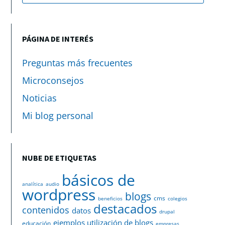
PÁGINA DE INTERÉS
Preguntas más frecuentes
Microconsejos
Noticias
Mi blog personal
NUBE DE ETIQUETAS
básicos de
analítica
audio
wordpress
blogs
cms
beneficios
colegios
destacados
contenidos
datos
drupal
ejemplos utilización de blogs
educación
empresas