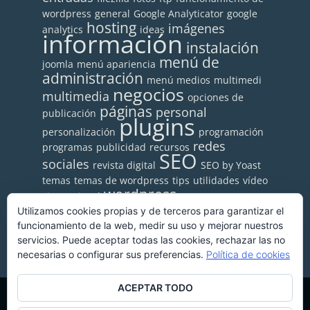
wordpress
general
Google Analyticator
google
hosting
imágenes
analytics
ideas
información
instalación
menú de
joomla
menú apariencia
administración
menú medios
multimedi
negocios
multimedia
opciones de
páginas
personal
publicación
plugins
personalización
programación
redes
programas
publicidad
recursos
SEO
sociales
revista digital
SEO by Yoast
temas
temas de wordpress
tips
utilidades
vídeo
wordpress
vimeo
visual
wordpress.org
wordpress.com
Utilizamos cookies propias y de terceros para garantizar el
youtube
funcionamiento de la web, medir su uso y mejorar nuestros
wp-super-cache
servicios. Puede aceptar todas las cookies, rechazar las no
necesarias o configurar sus preferencias.
Política de cookies
ACEPTAR TODO
Copyright © 2026 ·
Monta tu Blog
· construido con el