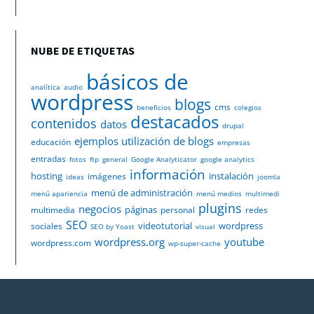
NUBE DE ETIQUETAS
básicos de
analítica
audio
wordpress
blogs
cms
beneficios
colegios
destacados
contenidos
datos
drupal
ejemplos utilización de blogs
educación
empresas
entradas
fotos
ftp
general
Google Analyticator
google analytics
información
hosting
instalación
imágenes
ideas
joomla
menú de administración
menú apariencia
menú medios
multimedi
plugins
negocios
páginas
multimedia
personal
redes
SEO
videotutorial
wordpress
sociales
SEO by Yoast
visual
wordpress.org
youtube
wordpress.com
wp-super-cache