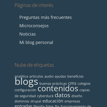
Páginas de interés
Preguntas más frecuentes
Microconsejos
Noticias
Mi blog personal
Nube de etiquetas
analítica
artículos
audio
ayudas
beneficios
blogs
cms
buenas prácticas
colegios
contenidos
configuración
copias
datos
de seguridad
cyberduck
diseño
educación
dominios
drupal
empresas
entradas
filezilla
fotos
ftp
funcionamiento de